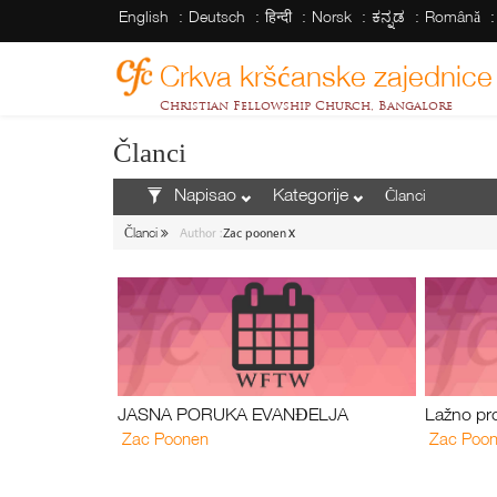
English
Deutsch
हिन्दी
Norsk
ಕನ್ನಡ
Română
Crkva kršćanske zajednice
Christian Fellowship Church, Bangalore
Članci
Napisao
Kategorije
x
Članci
Author :
Zac poonen
JASNA PORUKA EVANĐELJA
Lažno pr
Zac Poonen
Zac Poo