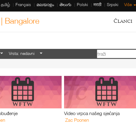
தமிழ்
Français
മലയാളം
తెలుగు
Polski
मराठी
Srpski
Više
 | Bangalore
Članci
obuđenje
Video vrpca našeg sjećanja
nen
Zac Poonen