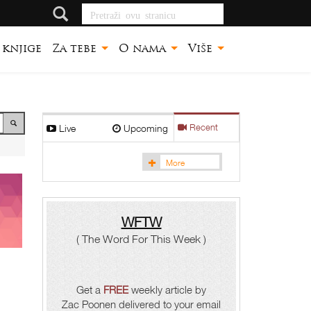
Pretraži ovu stranicu
knjige
Za tebe
O nama
Više
Live
Upcoming
Recent
More
WFTW
( The Word For This Week )
Get a
FREE
weekly article by
Zac Poonen delivered to your email